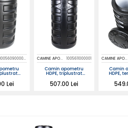
1005609000001
CAMINE APOMETRU
1005611000001
CAMINE APOMETRU
pometru
Camin apometru
Camin 
iplustrat
HDPE, triplustrat
HDPE, te
00 simplu
D.560 H.1100 simplu
D560 H
garnit
0 Lei
507.00 Lei
549.