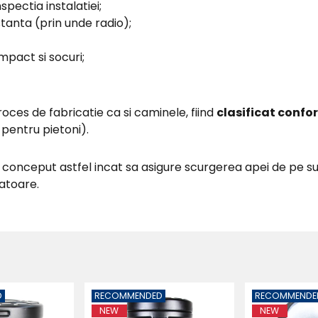
pectia instalatiei;
istanta (prin unde radio);
mpact si socuri;
oces de fabricatie ca si caminele, fiind
clasificat confo
v pentru pietoni).
te conceput astfel incat sa asigure scurgerea apei de pe
tatoare.
D
RECOMMENDED
RECOMMENDE
NEW
NEW