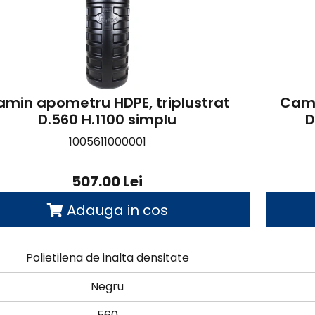
amin apometru HDPE, triplustrat
Cami
D.560 H.1100 simplu
D
1005611000001
507.00 Lei
Adauga in cos
Polietilena de inalta densitate
Negru