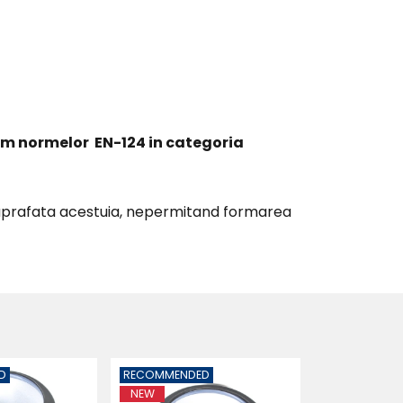
rm normelor EN-124 in categoria
 suprafata acestuia, nepermitand formarea
D
RECOMMENDED
RECOMMEND
CAMINE APOM
NEW
BEST SELLER