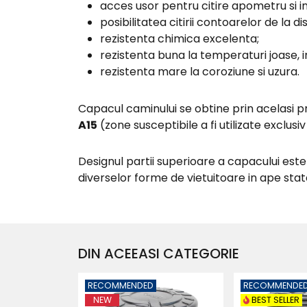
acces usor pentru citire apometru si ins
posibilitatea citirii contoarelor de la d
rezistenta chimica excelenta;
rezistenta buna la temperaturi joase, i
rezistenta mare la coroziune si uzura.
Capacul caminului se obtine prin acelasi pr
A15
(zone susceptibile a fi utilizate exclusi
Designul partii superioare a capacului es
diverselor forme de vietuitoare in ape sta
DIN ACEEASI CATEGORIE
RECOMMENDED
RECOMMENDE
NEW
BEST SELLER