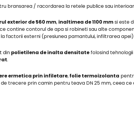
ru bransarea / racordarea la retele publice sau interioa
ul exterior de 560 mm
,
inaltimea de 1100 mm
si este 
e contine contorul de apa si robineti sau alte componente 
 la factorii externi (presiunea pamantului, infiltrarea apei)
t din
polietilena de inalta densitate
folosind tehnologii
rat
.
re ermetica prin infiletare
,
folie termoizolanta
pentr
uri de trecere prin camin pentru teava DN 25 mm, ceea ce a