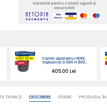
Garantie pentru o plată sigură și
securizată
RECOMMENDED
Camin apometru HDPE,
BEST SELLER
triplustrat D.560 H.900
NEW
simplu
405.00 Lei
II TEHNICE
DESCRIERE
FISIERE
PRODUSUL ÎN