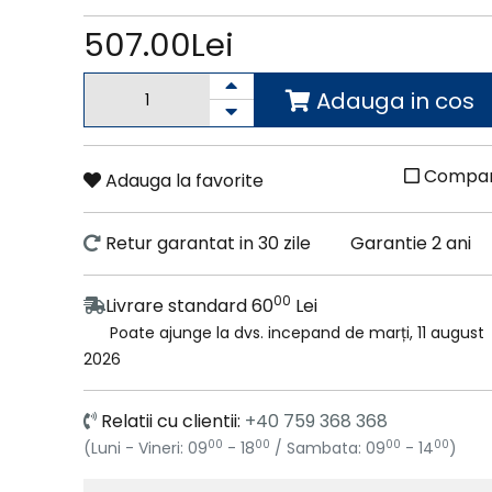
507.00Lei
Adauga in cos
Compa
Adauga la favorite
Retur garantat in 30 zile
Garantie 2 ani
00
Livrare standard 60
Lei
Poate ajunge la dvs. incepand de marți, 11 august
2026
Relatii cu clientii:
+40 759 368 368
00
00
00
00
(Luni - Vineri: 09
- 18
/ Sambata: 09
- 14
)