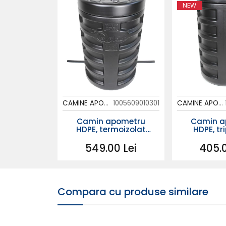
NEW
1005609010501
CAMINE APOMETRU
1005609010301
CAMINE APOMETRU
pometru
Camin apometru
Camin a
moizolat
HDPE, termoizolat
HDPE, tr
900 cu
D.560 H.900 cu
D.560 H.9
ri DN25
instalatie 3/4
0 Lei
549.00 Lei
405.0
Compara cu produse similare