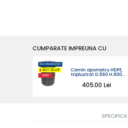
CUMPARATE IMPREUNA CU
RECOMMENDED
 HDPE,
Camin apometru HDPE,
BEST SELLER
0 H.900
triplustrat D.560 H.900
NEW
simplu
ei
405.00 Lei
SPECIFICAT