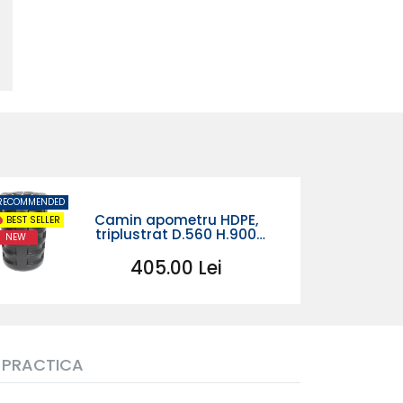
RECOMMENDED
RECOMMENDE
Camin apometru HDPE,
BEST SELLER
BEST SELLER
triplustrat D.560 H.900
NEW
NEW
simplu
405.00 Lei
 PRACTICA