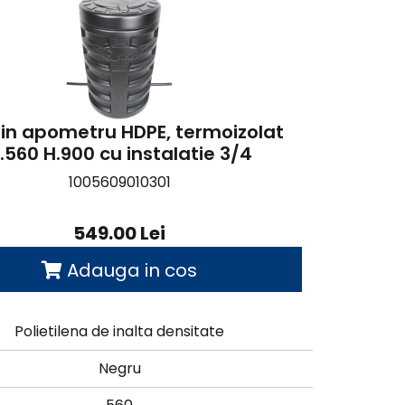
n apometru HDPE, termoizolat
.560 H.900 cu instalatie 3/4
1005609010301
549.00 Lei
Adauga in cos
Polietilena de inalta densitate
Negru