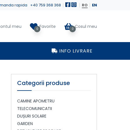
manda rapida
+40 759 368 368
RO
EN
ontul meu
Favorite
Cosul meu
0
0
INFO LIVRARE
Categorii produse
CAMINE APOMETRU
TELECOMUNICATII
DUȘURI SOLARE
GARDEN