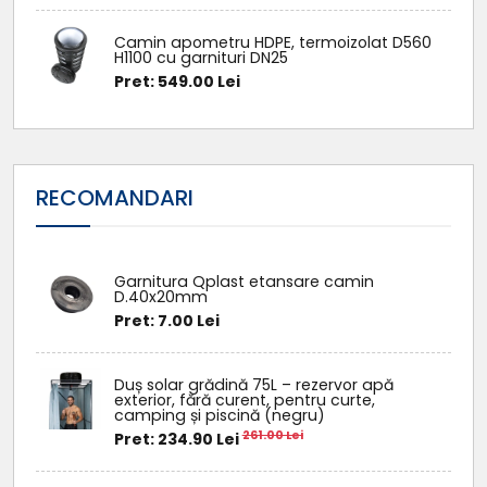
Camin apometru HDPE, termoizolat D560
H1100 cu garnituri DN25
Pret: 549.00 Lei
RECOMANDARI
Garnitura Qplast etansare camin
D.40x20mm
Pret: 7.00 Lei
Duș solar grădină 75L – rezervor apă
exterior, fără curent, pentru curte,
camping și piscină (negru)
261.00 Lei
Pret: 234.90 Lei