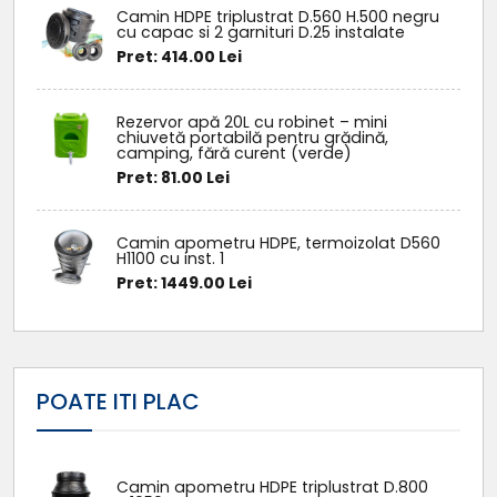
Camin HDPE triplustrat D.560 H.500 negru
cu capac si 2 garnituri D.25 instalate
Pret: 414.00 Lei
Rezervor apă 20L cu robinet – mini
chiuvetă portabilă pentru grădină,
camping, fără curent (verde)
Pret: 81.00 Lei
Camin apometru HDPE, termoizolat D560
H1100 cu inst. 1
Pret: 1449.00 Lei
POATE ITI PLAC
Camin apometru HDPE triplustrat D.800