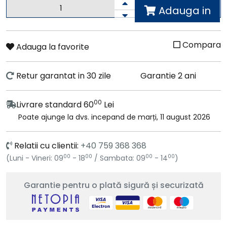
Adauga in
cos
Compara
Adauga la favorite
Retur garantat in 30 zile
Garantie 2 ani
00
Livrare standard 60
Lei
Poate ajunge la dvs. incepand de marți, 11 august 2026
Relatii cu clientii:
+40 759 368 368
00
00
00
00
(Luni - Vineri: 09
- 18
/ Sambata: 09
- 14
)
Garantie pentru o plată sigură și securizată