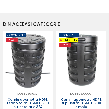
DIN ACEEASI CATEGORIE
RECOMMENDED
RECOMMENDED
NEW
BEST SELLER
NEW
1005609010301
1005609000001
Camin apometru HDPE,
Camin apometru HDPE,
termoizolat D.560 H.900
triplustrat D.560 H.900
cu instalatie 3/4
simplu