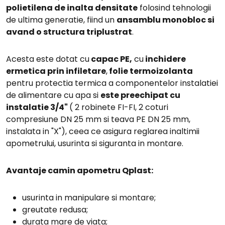
polietilena de inalta densitate
folosind tehnologii
de ultima generatie, fiind un
ansamblu monobloc si
avand o structura triplustrat
.
Acesta este dotat cu
capac PE,
cu
inchidere
ermetica prin infiletare
,
folie termoizolanta
pentru protectia termica a componentelor instalatiei
de alimentare cu apa si
este preechipat cu
instalatie 3/4"
( 2 robinete FI-FI, 2 coturi
compresiune DN 25 mm si teava PE DN 25 mm,
instalata in "X"), ceea ce asigura reglarea inaltimii
apometrului, usurinta si siguranta in montare.
Avantaje camin apometru Qplast:
usurinta in manipulare si montare;
greutate redusa;
durata mare de viata;