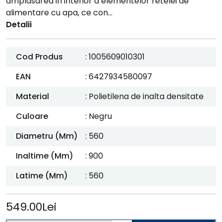
amplasarea in interior a elementelor retelei de
alimentare cu apa, ce con...
Detalii
Cod Produs
: 1005609010301
EAN
: 6427934580097
Material
: Polietilena de inalta densitate
Culoare
: Negru
Diametru (mm)
: 560
Inaltime (mm)
: 900
Latime (mm)
: 560
549.00Lei