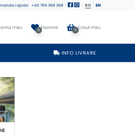
manda rapida
+40 759 368 368
RO
EN
ontul meu
Favorite
Cosul meu
0
0
INFO LIVRARE
NE