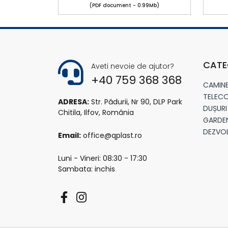
(PDF document - 0.99Mb)
CATE
Aveti nevoie de ajutor?
+40 759 368 368
CAMIN
TELECO
ADRESA:
Str. Pădurii, Nr 90, DLP Park
DUȘURI
Chitila, Ilfov, România
GARDE
DEZVO
Email:
office@qplast.ro
Luni - Vineri: 08:30 - 17:30
Sambata: inchis