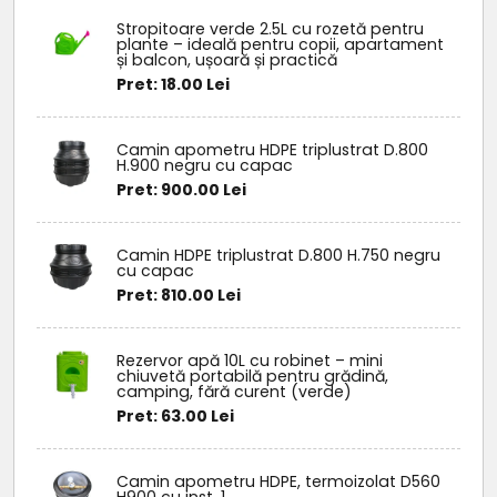
Stropitoare verde 2.5L cu rozetă pentru
plante – ideală pentru copii, apartament
și balcon, ușoară și practică
Pret: 18.00 Lei
Camin apometru HDPE triplustrat D.800
H.900 negru cu capac
Pret: 900.00 Lei
Camin HDPE triplustrat D.800 H.750 negru
cu capac
Pret: 810.00 Lei
Rezervor apă 10L cu robinet – mini
chiuvetă portabilă pentru grădină,
camping, fără curent (verde)
Pret: 63.00 Lei
Camin apometru HDPE, termoizolat D560
H900 cu inst. 1