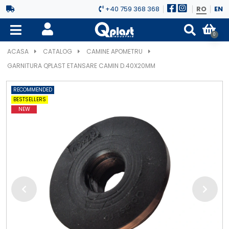
+40 759 368 368
RO
EN
0
ACASA
CATALOG
CAMINE APOMETRU
GARNITURA QPLAST ETANSARE CAMIN D.40X20MM
RECOMMENDED
BESTSELLERS
NEW