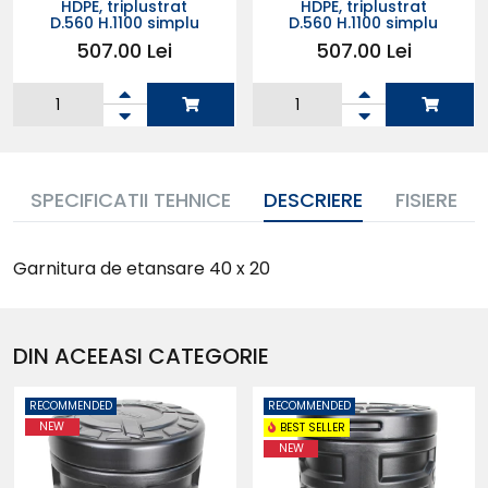
HDPE, triplustrat
HDPE, triplustrat
D.560 H.1100 simplu
D.560 H.1100 simplu
507.00 Lei
507.00 Lei
Adauga in
Adauga in
cos
cos
SPECIFICATII TEHNICE
DESCRIERE
FISIERE
Garnitura de etansare 40 x 20
DIN ACEEASI CATEGORIE
RECOMMENDED
RECOMMENDED
NEW
BEST SELLER
NEW