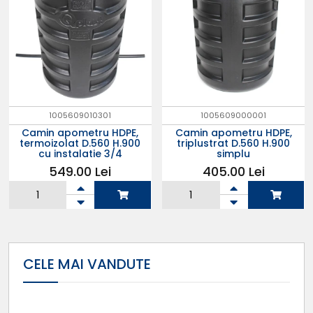
1005609010301
1005609000001
Camin apometru HDPE,
Camin apometru HDPE,
termoizolat D.560 H.900
triplustrat D.560 H.900
cu instalatie 3/4
simplu
549.00 Lei
405.00 Lei
Adauga in
Adauga in
cos
cos
CELE MAI VANDUTE