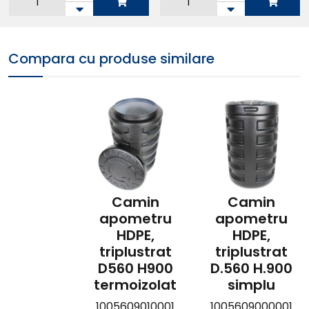
Adauga in
Adauga in
Compara cu produse similare
cos
cos
Camin
Camin
apometru
apometru
HDPE,
HDPE,
triplustrat
triplustrat
D560 H900
D.560 H.900
termoizolat
simplu
1005609010001
1005609000001