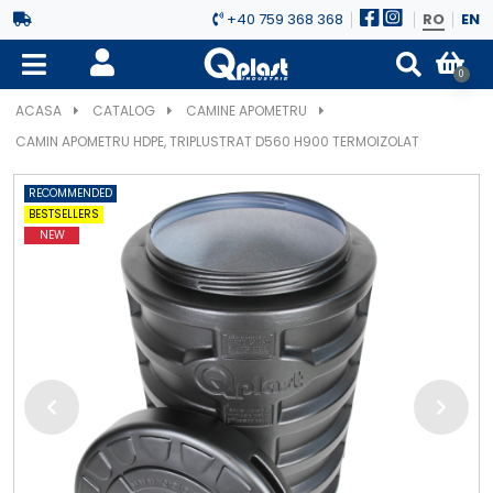
+40 759 368 368
RO
EN
0
ACASA
CATALOG
CAMINE APOMETRU
CAMIN APOMETRU HDPE, TRIPLUSTRAT D560 H900 TERMOIZOLAT
RECOMMENDED
BESTSELLERS
NEW