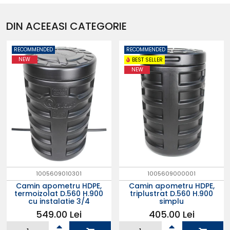
DIN ACEEASI CATEGORIE
RECOMMENDED
RECOMMENDED
NEW
BEST SELLER
NEW
1005609010301
1005609000001
Camin apometru HDPE,
Camin apometru HDPE,
termoizolat D.560 H.900
triplustrat D.560 H.900
cu instalatie 3/4
simplu
549.00 Lei
405.00 Lei