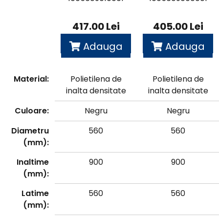
417.00 Lei
405.00 Lei
Adauga
Adauga
in cos
in cos
Material:
Polietilena de
Polietilena de
inalta densitate
inalta densitate
Culoare:
Negru
Negru
Diametru
560
560
(mm):
Inaltime
900
900
(mm):
Latime
560
560
(mm):